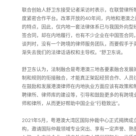
联合创始人舒卫东接受记者采访时表示，在联营律所
度紧密合作平台。改革开放的40年间，内地和港澳
的特点，因此，仅内地一套法律体系已与我国外向型
签合同，却在内地履行，也有不少企业在中国签合同
谈判时，没有一个跨境的律师服务团队，而要假手于
渐失去我们的法律话语权和主导权。”舒卫东说。
舒卫东认为，法制融合是粤港澳三地各要素融合发展
制和规则的衔接融合，才能真正架起经贸合作、人员
在鼓励和发展港澳律师在内地执业方面应该有政策和
聘律所、律师库的建设等，引导和鼓励更多的有跨境
师和律所，从而更好帮助中国企业“行稳致远”。
2021年5月，粤港澳大湾区国际仲裁中心正式揭牌
构，邀请国际仲裁领域专业突出、享有一定声誉、熟