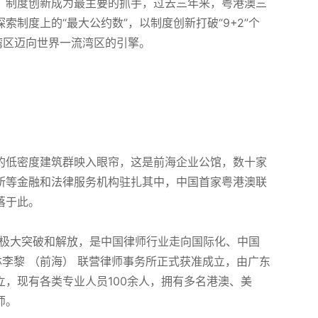
，制度创新成为最主要的抓手，过去三年来，粤港澳三
制度上的“最大公约数”，以制度创新打破“9+2”个
湾区迈向世界一流湾区的引擎。
的低密度建筑群映入眼帘，这是前海企业公馆，数十家
所等金融和法律服务机构驻扎其中，中国首家粤港澳联
落于此。
的极大突破和解放，是中国律师行业走向国际化、中国
林李黎 （前海） 联营律师事务所正式获准成立，由广东
，现有各类专业人员100余人，拥有多名港澳、美
师。