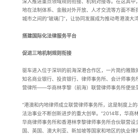
深入推进重点领域规则衔接、机制对接等。在这其中
地在法制体系、金融对外开放、人才交流等方面不断探索
城市之间的“玻璃门”，让协同发展成为推动粤港澳大
搭建国际化法律服务平台
促进三地机制规则衔接
驱车进入位于深圳的前海深港合作区，一片简约雅致
知名商业银行、投资银行、律师事务所、会计师事务
营律所——华商林李黎（前海）联营律师事务所便坐
“港澳和内地律师成立联营律师事务所，这是制度上
法治事业不断创新进步的重大创举。”2014年，华商
华商律师事务所和香港林李黎律师事务所合伙联营设立
国、英国、澳大利亚、新加坡等国家和地区的执业律