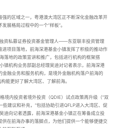
最强的区域之一，粤港澳大湾区正不断深化金融改革开
发展格局过程中的一个“样板”。
外商独资私募证券投资基金管理人——东亚联丰投资管理
推进项目落地，前海深港基金小镇发挥了积极的推动作
前海落地的政策宣讲和推广，包括进行机构的框架搭
金小镇机构业务部副总经理吴迪对记者表示，前海深港
秀的金融业务和服务机构，是境外金融机构落户前海的
机构能更好了解大湾区、了解前海。
格境内投资者境外投资（QDIE）试点政策再升级（“双
些建议和补充，“包括协助引进QFLP进入大湾区、促
”吴迪向记者透露，前海深港基金小镇正在筹备成立投
提供在前海办事的落脚点，为他们提供一个能够便捷交